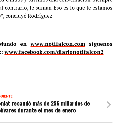
 al contrario, le suman. Eso es lo que le estamos
”, concluyó Rodríguez.
l Mundo en
www.notifalcon.com
síguenos
k:
www.facebook.com/diarionotifalcon2
GUIENTE
eniat recaudó más de 256 millardos de
lívares durante el mes de enero