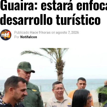
Guaira: estará enfoc
desarrollo turístico
Publicado
Hace 9 horas
on
agosto 7, 2026
Por
Notifalcon