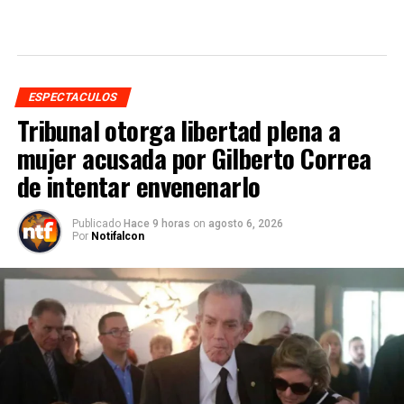
ESPECTACULOS
Tribunal otorga libertad plena a
mujer acusada por Gilberto Correa
de intentar envenenarlo
Publicado
Hace 9 horas
on
agosto 6, 2026
Por
Notifalcon