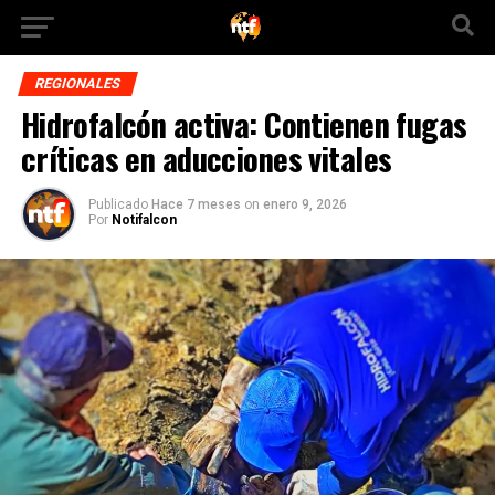
REGIONALES
Hidrofalcón activa: Contienen fugas
críticas en aducciones vitales
Publicado
Hace 7 meses
on
enero 9, 2026
Por
Notifalcon