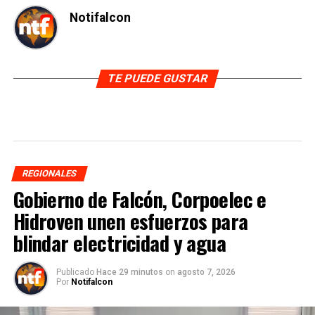
Notifalcon
TE PUEDE GUSTAR
REGIONALES
Gobierno de Falcón, Corpoelec e
Hidroven unen esfuerzos para
blindar electricidad y agua
Publicado
Hace 29 minutos
on
agosto 7, 2026
Por
Notifalcon