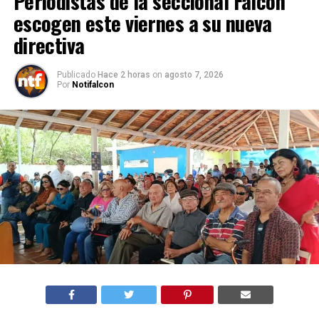
Periodistas de la seccional Falcón
escogen este viernes a su nueva
directiva
Publicado
Hace 2 horas
on
agosto 7, 2026
Por
Notifalcon