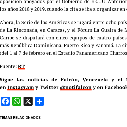
oposición apoyados por el Gobierno de EE.UU. Anterior
los años 2018 y 2019, cuando la cita se iba a organizar en
Ahora, la Serie de las Américas se jugará entre ocho pa
de La Rinconada, en Caracas, y el Fórum La Guaira de M
Caribe se disputará con cinco equipos de cuatro paíse
más República Dominicana, Puerto Rico y Panamá. La ci
)del 1 al 7 de febrero en el Estadio Panamericano Charros 
Fuente:
RT
Sigue las noticias de Falcón, Venezuela y e
en
Instagram
y Twitter
@notifalcon
y en Faceboo
Facebook
WhatsApp
X
Compartir
TEMAS RELACIONADOS