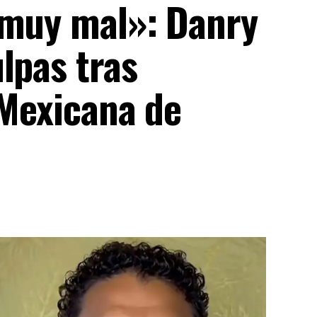
 muy mal»: Danry
lpas tras
 Mexicana de