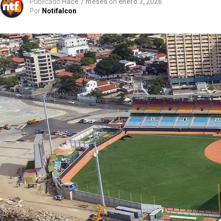
Publicado
Hace 7 meses
on
enero 3, 2026
Por
Notifalcon