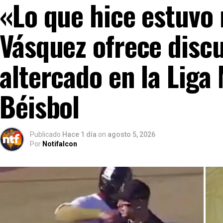
«Lo que hice estuvo
Vásquez ofrece discu
altercado en la Liga
Béisbol
Publicado
Hace 1 día
on
agosto 5, 2026
Por
Notifalcon