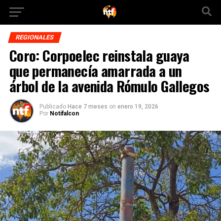
REGIONALES
Coro: Corpoelec reinstala guaya
que permanecía amarrada a un
árbol de la avenida Rómulo Gallegos
Publicado
Hace 7 meses
on
enero 19, 2026
Por
Notifalcon