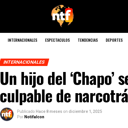
INTERNACIONALES
ESPECTACULOS
TENDENCIAS
DEPORTES
INTERNACIONALES
Un hijo del ‘Chapo’ s
culpable de narcotrá
Publicado
Hace 8 meses
on
diciembre 1, 2025
Por
Notifalcon