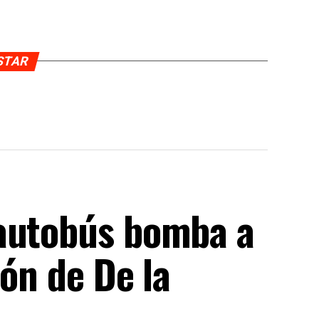
USTAR
 autobús bomba a
ión de De la