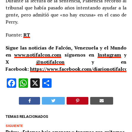
Durante la lectura de la sentencia, Plasencia recordó al
tribunal que había pasado años intentando ayudar a la
gente, pero admitió que «no hay excusa» en el caso de
Perry.
Fuente:
RT
Sigue las noticias de Falcón, Venezuela y el Mundo
en
www.notifalcon.com
síguenos en
Instagram
y
X
@notifalcon
y en
Facebook:
https://www.facebook.com/diarionotifalcon
Facebook
WhatsApp
X
Compartir
TEMAS RELACIONADOS
SIGUIENTE