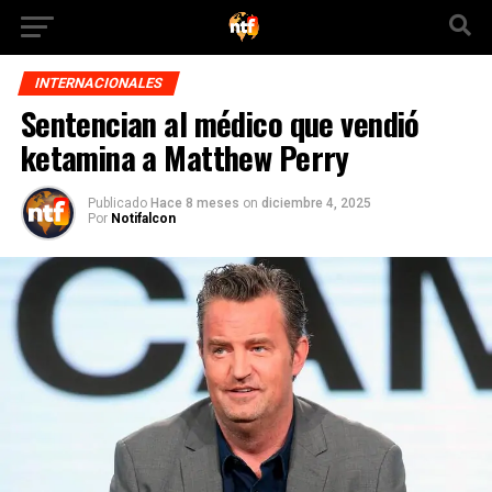
INTERNACIONALES
Sentencian al médico que vendió
ketamina a Matthew Perry
Publicado
Hace 8 meses
on
diciembre 4, 2025
Por
Notifalcon