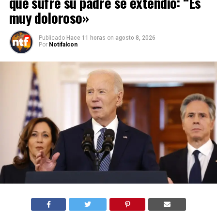
que sufre su padre se extendió: “Es
muy doloroso»
Publicado
Hace 11 horas
on
agosto 8, 2026
Por
Notifalcon