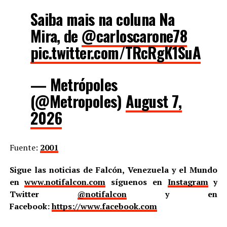
Saiba mais na coluna Na
Mira, de
@carloscarone78
pic.twitter.com/TRcRgK1SuA
— Metrópoles
(@Metropoles)
August 7,
2026
Fuente:
2001
Sigue las noticias de Falcón, Venezuela y el Mundo
en
www.notifalcon.com
síguenos en
Instagram
y
Twitter
@notifalcon
y en
Facebook:
https://www.facebook.com