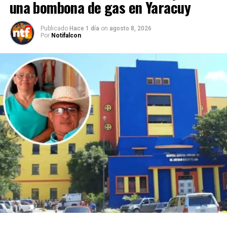
una bombona de gas en Yaracuy
Publicado
Hace 1 día
on
agosto 8, 2026
Por
Notifalcon