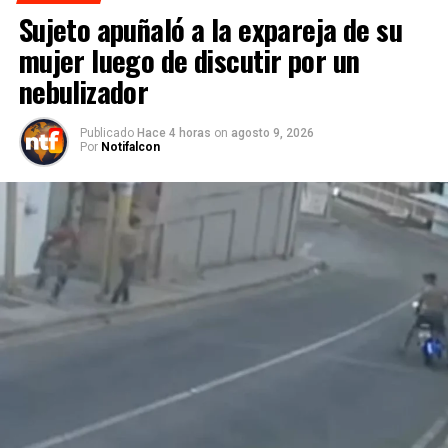
Sujeto apuñaló a la expareja de su
mujer luego de discutir por un
nebulizador
Publicado
Hace 4 horas
on
agosto 9, 2026
Por
Notifalcon