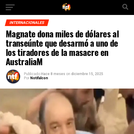
INTERNACIONALES
Magnate dona miles de dólares al
transeúnte que desarmó a uno de
los tiradores de la masacre en
AustraliaM
Publicado
Hace 8 meses
on
diciembre 15, 2025
Por
Notifalcon