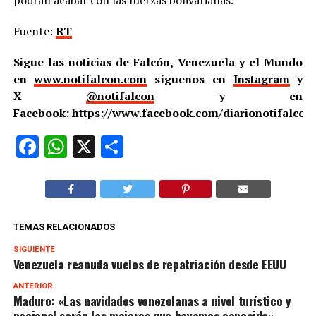
podrán acabar con las fuerzas bolivarianas.
Fuente:
RT
Sigue las noticias de Falcón, Venezuela y el Mundo
en
www.notifalcon.com
síguenos en
Instagram
y
X
@notifalcon
y en
Facebook: https://www.facebook.com/diarionotifalcon
Facebook
WhatsApp
X
Compartir
TEMAS RELACIONADOS
SIGUIENTE
Venezuela reanuda vuelos de repatriación desde EEUU
ANTERIOR
Maduro: «Las navidades venezolanas a nivel turístico y
nacional serán las mejores que hayamos conocido»