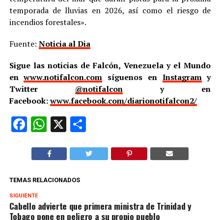
temporada de lluvias en 2026, así como el riesgo de
incendios forestales».
Fuente:
Noticia al Dia
Sigue las noticias de Falcón, Venezuela y el Mundo
en
www.notifalcon.com
síguenos en
Instagram
y
Twitter
@notifalcon
y en
Facebook:
www.facebook.com/diarionotifalcon2/
Facebook
WhatsApp
X
Compartir
TEMAS RELACIONADOS
SIGUIENTE
Cabello advierte que primera ministra de Trinidad y
Tobago pone en peligro a su propio pueblo