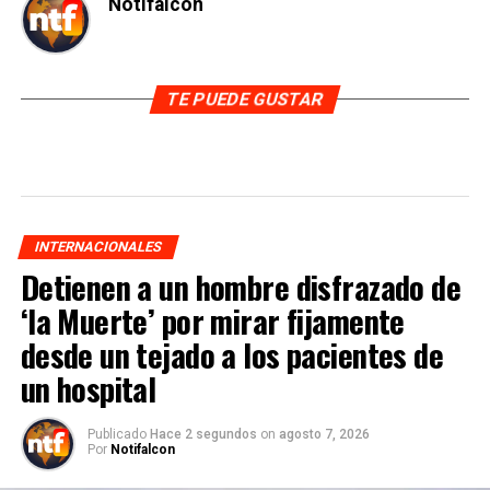
Notifalcon
TE PUEDE GUSTAR
INTERNACIONALES
Detienen a un hombre disfrazado de
‘la Muerte’ por mirar fijamente
desde un tejado a los pacientes de
un hospital
Publicado
Hace 2 segundos
on
agosto 7, 2026
Por
Notifalcon