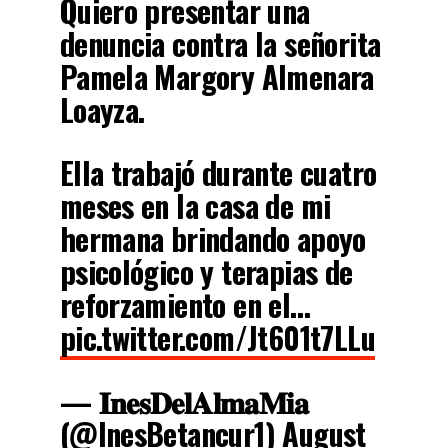
Quiero presentar una
denuncia contra la señorita
Pamela Margory Almenara
Loayza.
Ella trabajó durante cuatro
meses en la casa de mi
hermana brindando apoyo
psicológico y terapias de
reforzamiento en el…
pic.twitter.com/Jt601t7LLu
— 𝐈𝐧𝐞𝐬𝐃𝐞𝐥𝐀𝐥𝐦𝐚𝐌𝐢𝐚
(@InesBetancur1)
August