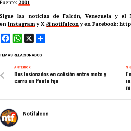
Fuente:
2001
Sigue las noticias de Falcón, Venezuela y e
en
Instagram
y X
@notifalcon
y en Facebook: http
Facebook
WhatsApp
X
Compartir
TEMAS RELACIONADOS
ANTERIOR
SI
Dos lesionados en colisión entre moto y
E
carro en Punto Fijo
in
m
Notifalcon