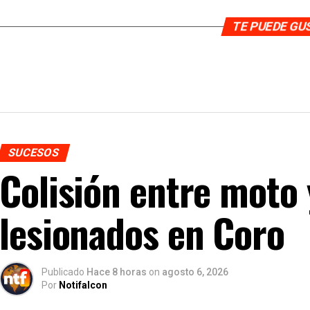
TE PUEDE G
SUCESOS
Colisión entre moto 
lesionados en Coro
Publicado
Hace 8 horas
on
agosto 6, 2026
Por
Notifalcon