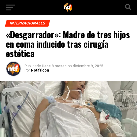
INTERNACIONALES
«Desgarrador»: Madre de tres hijos
en coma inducido tras cirugía
estética
Publicado
Hace 8 meses
on
diciembre 9, 2025
Por
Notifalcon