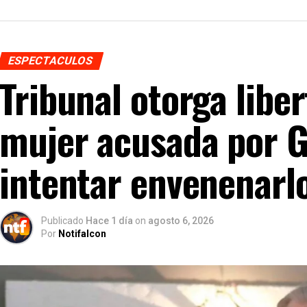
ESPECTACULOS
Tribunal otorga libe
mujer acusada por G
intentar envenenarl
Publicado
Hace 1 día
on
agosto 6, 2026
Por
Notifalcon