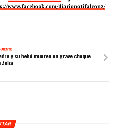
s://www.facebook.com/diarionotifalcon2/
GUIENTE
adre y su bebé mueren en grave choque
 Zulia
USTAR