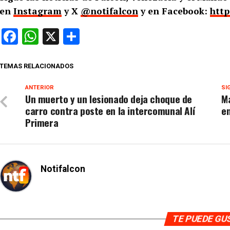
en
Instagram
y X
@notifalcon
y en Facebook:
http
Facebook
WhatsApp
X
Compartir
TEMAS RELACIONADOS
ANTERIOR
SI
Un muerto y un lesionado deja choque de
M
carro contra poste en la intercomunal Alí
en
Primera
Notifalcon
TE PUEDE G