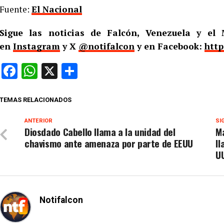
Fuente:
El Nacional
Sigue las noticias de Falcón, Venezuela y e
en
Instagram
y X
@notifalcon
y en Facebook:
http
Facebook
WhatsApp
X
Compartir
TEMAS RELACIONADOS
ANTERIOR
SI
Diosdado Cabello llama a la unidad del
M
chavismo ante amenaza por parte de EEUU
ll
U
Notifalcon