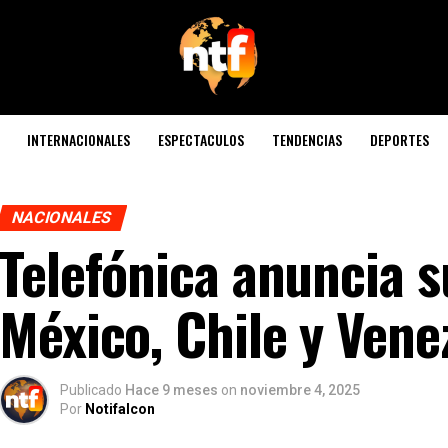
INTERNACIONALES
ESPECTACULOS
TENDENCIAS
DEPORTES
NACIONALES
Telefónica anuncia s
México, Chile y Vene
Publicado
Hace 9 meses
on
noviembre 4, 2025
Por
Notifalcon