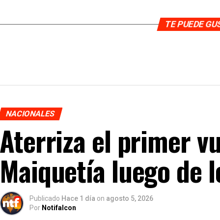
TE PUEDE G
NACIONALES
Aterriza el primer v
Maiquetía luego de 
Publicado
Hace 1 día
on
agosto 5, 2026
Por
Notifalcon