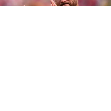
Neymar volvió a sembrar dudas sobre su futuro
profesional tras poner fin a su etapa con la selección de
Brasil después del Mundial 2026. El delantero admitió
que aún no sabe si seguirá jugando cuando venza su
contrato con el Santos en diciembre.
En Sao Paulo, durante la subasta benéfica del Instituto
Neymar Jr., el atacante de 34 años declaró: «No sé
cuánto tiempo seguiré jugando; no estoy pensando en