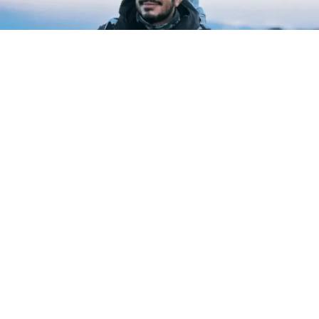
El alpinista nepalí Nirmal Purja, protagonista del
documental de Netflix ’14 ochomiles: No hay nada
imposible’ (2021), figura entre las 10 personas
desaparecidas tras una avalancha ocurrida el jueves en la
montaña pakistaní Pico Ancho, informó AP.
El Club Alpino de Pakistán indicó que el equipo perdió