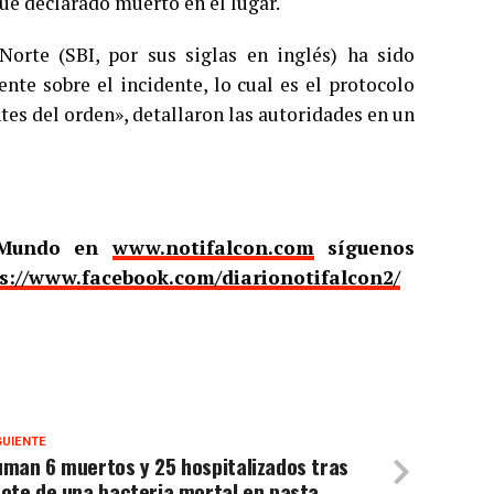
ue declarado muerto en el lugar.
Norte (SBI, por sus siglas en inglés) ha sido
nte sobre el incidente, lo cual es el protocolo
tes del orden», detallaron las autoridades en un
l Mundo en
www.notifalcon.com
síguenos
s://www.facebook.com/diarionotifalcon2/
GUIENTE
man 6 muertos y 25 hospitalizados tras
ote de una bacteria mortal en pasta