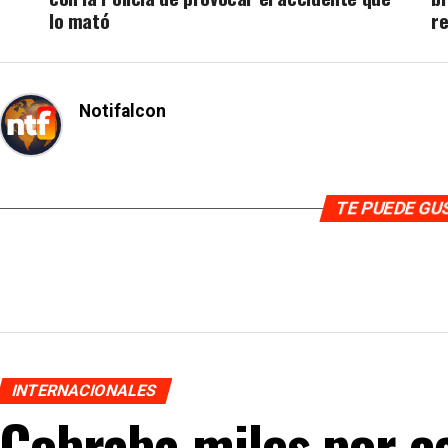
lo mató
r
Notifalcon
TE PUEDE G
INTERNACIONALES
Cobraba miles por c