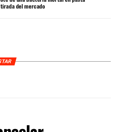
etirada del mercado
USTAR
ancelar