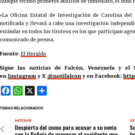
Aunque recibió primeros auxilios de inmediato, el niño f
«La Oficina Estatal de Investigación de Carolina del 
notificada y llevará a cabo una investigación independie
estándar en todos los tiroteos en los que participan agen
comunicado de prensa.
Fuente
:
El Heraldo
Sigue las noticias de Falcón, Venezuela y e
en
Instagram
y X
@notifalcon
y en Facebook:
http
Facebook
WhatsApp
X
Compartir
TEMAS RELACIONADOS
ANTERIOR
SI
Despierta del coma para acusar a su novia
Su
con la Policía de provocar el accidente que
br