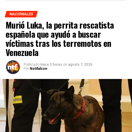
NACIONALES
Murió Luka, la perrita rescatista
española que ayudó a buscar
víctimas tras los terremotos en
Venezuela
Publicado
Hace 3 horas
on
agosto 7, 2026
Por
Notifalcon