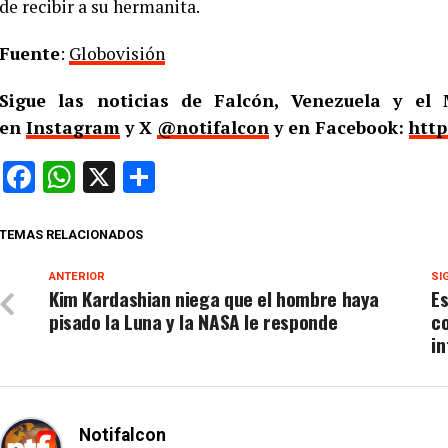
de recibir a su hermanita.
Fuente
:
Globovisión
Sigue las noticias de Falcón, Venezuela y e
en
Instagram
y X
@notifalcon
y en Facebook:
http
Facebook
WhatsApp
X
Compartir
TEMAS RELACIONADOS
ANTERIOR
SI
Kim Kardashian niega que el hombre haya
Es
pisado la Luna y la NASA le responde
c
in
Notifalcon