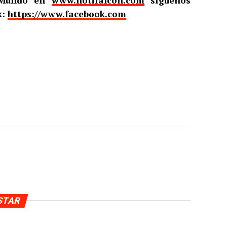
l Mundo en
www.notifalcon.com
síguenos
k:
https://www.facebook.com
USTAR