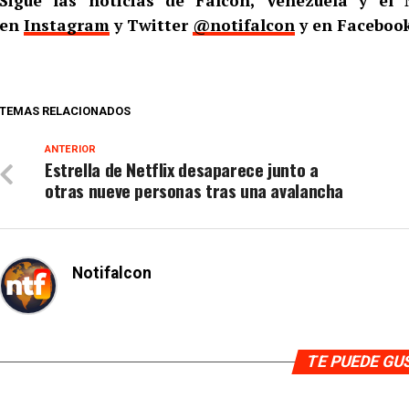
Sigue las noticias de Falcón, Venezuela y e
en
Instagram
y Twitter
@notifalcon
y en Faceboo
TEMAS RELACIONADOS
ANTERIOR
Estrella de Netflix desaparece junto a
otras nueve personas tras una avalancha
Notifalcon
TE PUEDE G