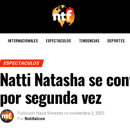
INTERNACIONALES
ESPECTACULOS
TENDENCIAS
DEPORTES
ESPECTACULOS
Natti Natasha se co
por segunda vez
Publicado
Hace 9 meses
on
noviembre 2, 2025
Por
Notifalcon