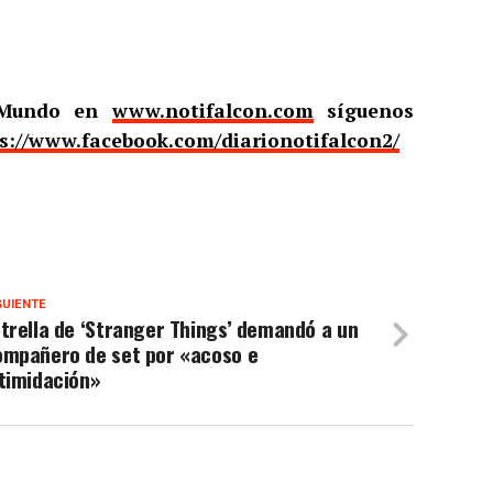
l Mundo en
www.notifalcon.com
síguenos
s://www.facebook.com/diarionotifalcon2/
GUIENTE
trella de ‘Stranger Things’ demandó a un
ompañero de set por «acoso e
timidación»