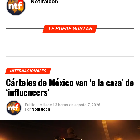
Notifalcon
TE PUEDE GUSTAR
INTERNACIONALES
Cárteles de México van ‘a la caza’ de
‘influencers’
Publicado
Hace 13 horas
on
agosto 7, 2026
Por
Notifalcon