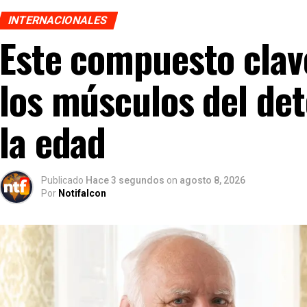
INTERNACIONALES
Este compuesto clav
los músculos del det
la edad
Publicado
Hace 3 segundos
on
agosto 8, 2026
Por
Notifalcon