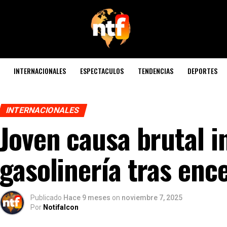
INTERNACIONALES
ESPECTACULOS
TENDENCIAS
DEPORTES
INTERNACIONALES
Joven causa brutal i
gasolinería tras enc
Publicado
Hace 9 meses
on
noviembre 7, 2025
Por
Notifalcon