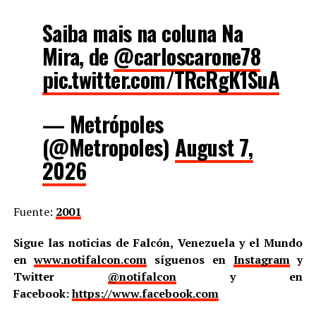
Saiba mais na coluna Na
Mira, de
@carloscarone78
pic.twitter.com/TRcRgK1SuA
— Metrópoles
(@Metropoles)
August 7,
2026
Fuente:
2001
Sigue las noticias de Falcón, Venezuela y el Mundo
en
www.notifalcon.com
síguenos en
Instagram
y
Twitter
@notifalcon
y en
Facebook:
https://www.facebook.com