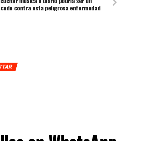
cuchar música a diario podría ser un
scudo contra esta peligrosa enfermedad
USTAR