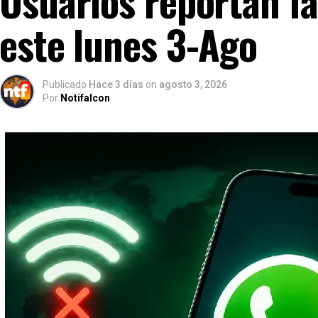
Usuarios reportan f
este lunes 3-Ago
Publicado
Hace 3 días
on
agosto 3, 2026
Por
Notifalcon