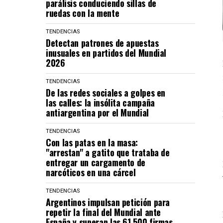
parálisis conduciendo sillas de
ruedas con la mente
TENDENCIAS
Detectan patrones de apuestas
inusuales en partidos del Mundial
2026
TENDENCIAS
De las redes sociales a golpes en
las calles: la insólita campaña
antiargentina por el Mundial
TENDENCIAS
Con las patas en la masa:
"arrestan" a gatito que trataba de
entregar un cargamento de
narcóticos en una cárcel
TENDENCIAS
Argentinos impulsan petición para
repetir la final del Mundial ante
España y superan las 61.500 firmas