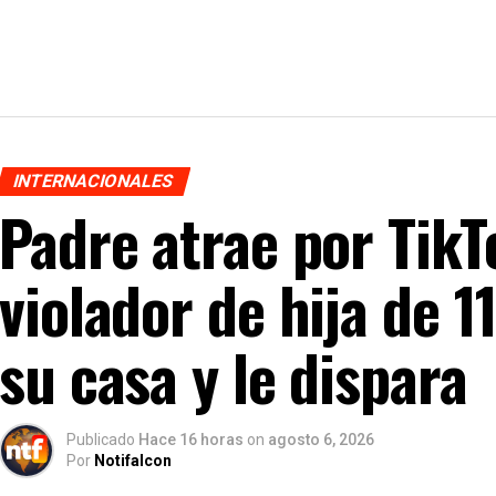
INTERNACIONALES
Padre atrae por TikT
violador de hija de 11
su casa y le dispara
Publicado
Hace 16 horas
on
agosto 6, 2026
Por
Notifalcon