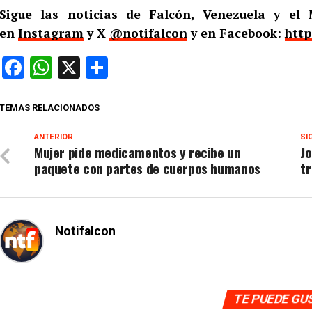
Sigue las noticias de Falcón, Venezuela y e
en
Instagram
y X
@notifalcon
y en Facebook:
http
Facebook
WhatsApp
X
Compartir
TEMAS RELACIONADOS
ANTERIOR
SI
Mujer pide medicamentos y recibe un
J
paquete con partes de cuerpos humanos
tr
Notifalcon
TE PUEDE G