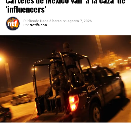
‘influencers’
Publicado
Hace 5 horas
on
agosto 7, 2026
Por
Notifalcon