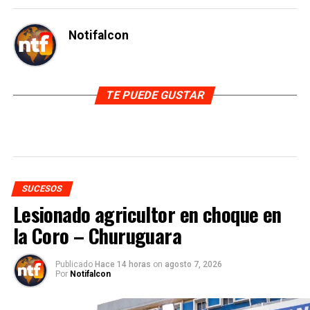
Notifalcon
TE PUEDE GUSTAR
SUCESOS
Lesionado agricultor en choque en
la Coro – Churuguara
Publicado
Hace 14 horas
on
agosto 7, 2026
Por
Notifalcon