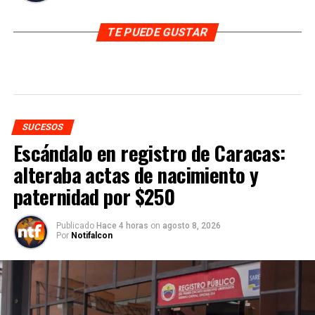
TE PUEDE GUSTAR
SUCESOS
Escándalo en registro de Caracas:
alteraba actas de nacimiento y
paternidad por $250
Publicado
Hace 4 horas
on
agosto 8, 2026
Por
Notifalcon