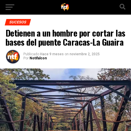
SUCESOS
Detienen a un hombre por cortar las
bases del puente Caracas-La Guaira
Publicado
Hace 9 meses
on
noviembre 2, 2025
Por
Notifalcon