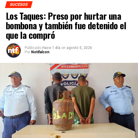
SUCESOS
Los Taques: Preso por hurtar una
bombona y también fue detenido el
que la compró
Publicado
Hace 1 día
on
agosto 5, 2026
Por
Notifalcon