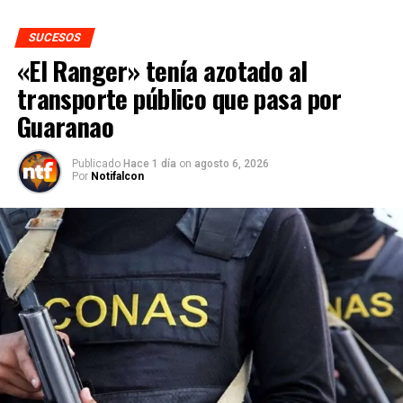
SUCESOS
«El Ranger» tenía azotado al
transporte público que pasa por
Guaranao
Publicado
Hace 1 día
on
agosto 6, 2026
Por
Notifalcon