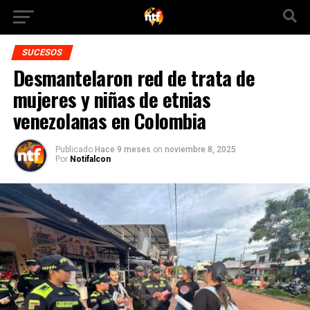
SUCESOS
Desmantelaron red de trata de
mujeres y niñas de etnias
venezolanas en Colombia
Publicado
Hace 9 meses
on
noviembre 8, 2025
Por
Notifalcon