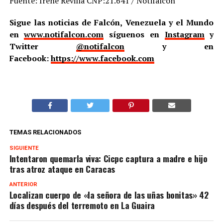
Fuente: Irene Revilla CNP:21.641 / Notifalcón
Sigue las noticias de Falcón, Venezuela y el Mundo
en
www.notifalcon.com
síguenos en
Instagram
y
Twitter
@notifalcon
y en
Facebook:
https://www.facebook.com
TEMAS RELACIONADOS
SIGUIENTE
Intentaron quemarla viva: Cicpc captura a madre e hijo
tras atroz ataque en Caracas
ANTERIOR
Localizan cuerpo de «la señora de las uñas bonitas» 42
días después del terremoto en La Guaira