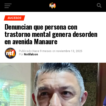
SUCESOS
Denuncian que persona con
trastorno mental genera desorden
en avenida Manaure
Publicado
Hace 9 meses
on
noviembre 13, 2025
Por
Notifalcon