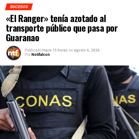
SUCESOS
«El Ranger» tenía azotado al
transporte público que pasa por
Guaranao
Publicado
Hace 15 horas
on
agosto 6, 2026
Por
Notifalcon