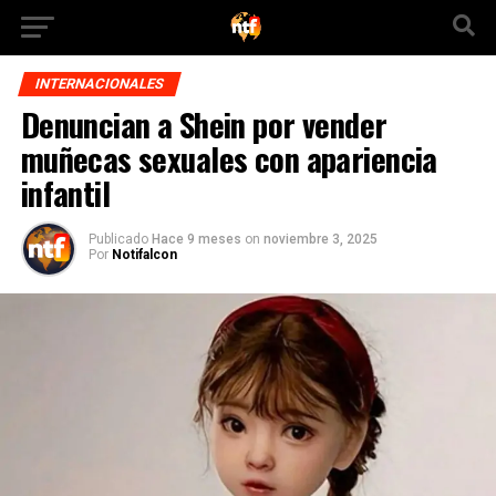
INTERNACIONALES
Denuncian a Shein por vender
muñecas sexuales con apariencia
infantil
Publicado
Hace 9 meses
on
noviembre 3, 2025
Por
Notifalcon