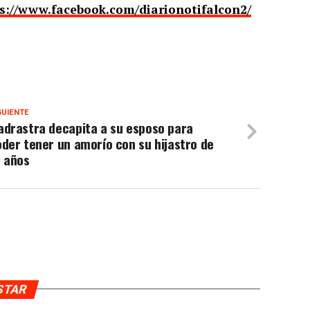
s://www.facebook.com/diarionotifalcon2/
GUIENTE
adrastra decapita a su esposo para
der tener un amorío con su hijastro de
9 años
USTAR