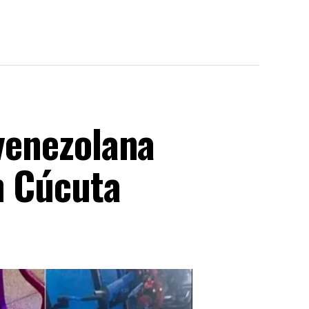
 venezolana
n Cúcuta