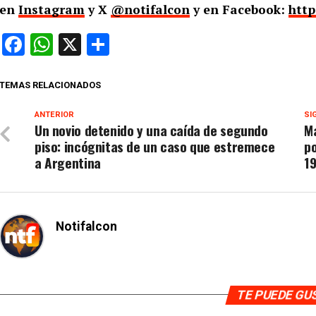
en
Instagram
y X
@notifalcon
y en Facebook:
http
Facebook
WhatsApp
X
Compartir
TEMAS RELACIONADOS
ANTERIOR
SI
Un novio detenido y una caída de segundo
M
piso: incógnitas de un caso que estremece
po
a Argentina
1
Notifalcon
TE PUEDE G