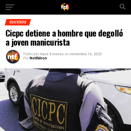
SUCESOS
Cicpc detiene a hombre que degolló
a joven manicurista
Publicado
Hace 9 meses
on
noviembre 16, 2025
Por
Notifalcon