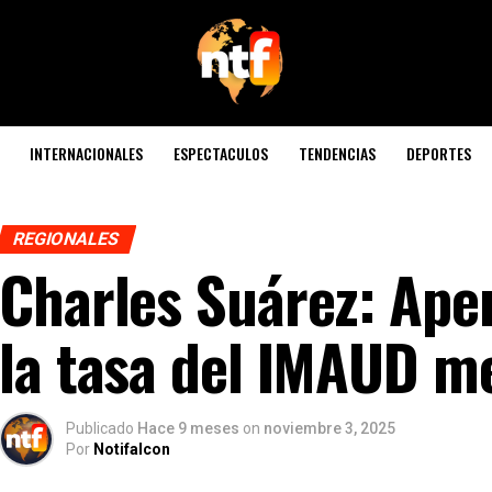
INTERNACIONALES
ESPECTACULOS
TENDENCIAS
DEPORTES
REGIONALES
Charles Suárez: Ape
la tasa del IMAUD 
Publicado
Hace 9 meses
on
noviembre 3, 2025
Por
Notifalcon