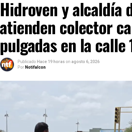
Hidroven y alcaldía 
atienden colector ca
pulgadas en la calle
Publicado
Hace 19 horas
on
agosto 6, 2026
Por
Notifalcon