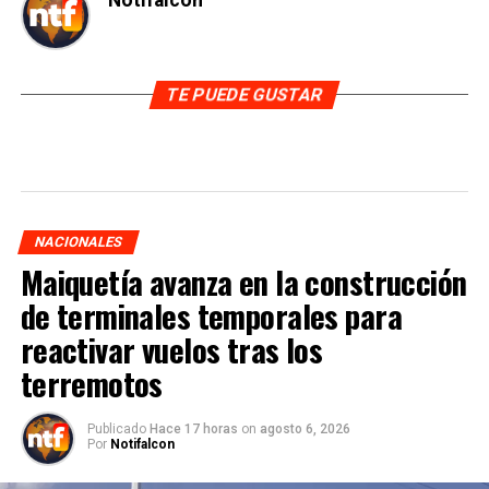
Notifalcon
TE PUEDE GUSTAR
NACIONALES
Maiquetía avanza en la construcción
de terminales temporales para
reactivar vuelos tras los
terremotos
Publicado
Hace 17 horas
on
agosto 6, 2026
Por
Notifalcon