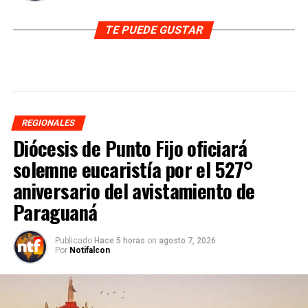
TE PUEDE GUSTAR
REGIONALES
Diócesis de Punto Fijo oficiará
solemne eucaristía por el 527°
aniversario del avistamiento de
Paraguaná
Publicado
Hace 5 horas
on
agosto 7, 2026
Por
Notifalcon