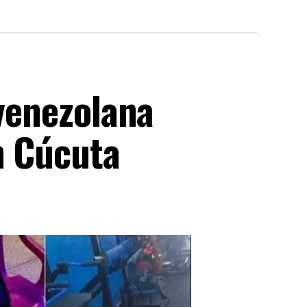
 venezolana
n Cúcuta