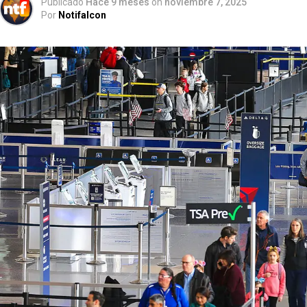
Publicado
Hace 9 meses
on
noviembre 7, 2025
Por
Notifalcon