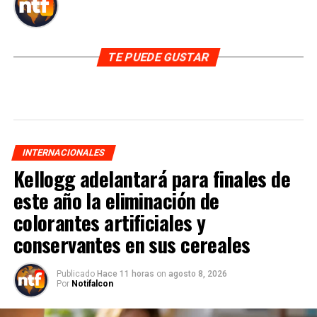
TE PUEDE GUSTAR
INTERNACIONALES
Kellogg adelantará para finales de
este año la eliminación de
colorantes artificiales y
conservantes en sus cereales
Publicado
Hace 11 horas
on
agosto 8, 2026
Por
Notifalcon