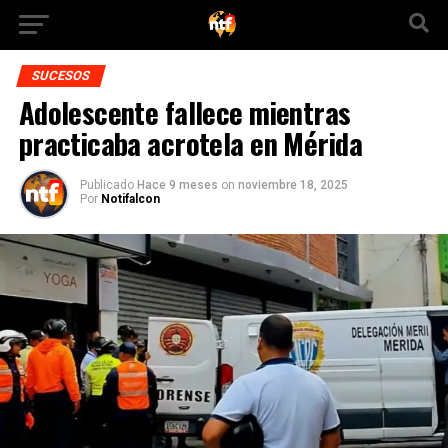
SUCESOS
Adolescente fallece mientras
practicaba acrotela en Mérida
Publicado
Hace 9 meses
on
noviembre 18, 2025
Por
Notifalcon