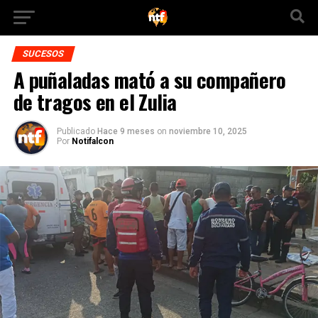
SUCESOS
A puñaladas mató a su compañero
de tragos en el Zulia
Publicado
Hace 9 meses
on
noviembre 10, 2025
Por
Notifalcon