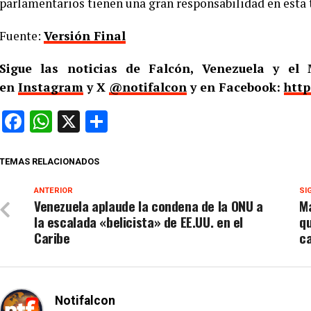
parlamentarios tienen una gran responsabilidad en esta 
Fuente:
Versión Final
Sigue las noticias de Falcón, Venezuela y e
en
Instagram
y X
@notifalcon
y en Facebook:
http
Facebook
WhatsApp
X
Compartir
TEMAS RELACIONADOS
ANTERIOR
SI
Venezuela aplaude la condena de la ONU a
Ma
la escalada «belicista» de EE.UU. en el
qu
Caribe
c
Notifalcon