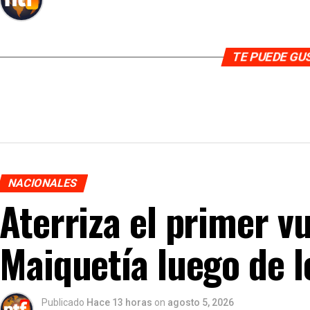
TE PUEDE G
NACIONALES
Aterriza el primer v
Maiquetía luego de 
Publicado
Hace 13 horas
on
agosto 5, 2026