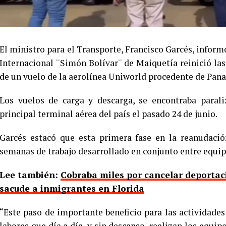
El ministro para el Transporte, Francisco Garcés, inform
Internacional ¨Simón Bolívar¨ de Maiquetía reinició las
de un vuelo de la aerolínea Uniworld procedente de Pan
Los vuelos de carga y descarga, se encontraba parali
principal terminal aérea del país el pasado 24 de junio.
Garcés estacó que esta primera fase en la reanudació
semanas de trabajo desarrollado en conjunto entre equip
Lee también:
Cobraba miles por cancelar deportaci
sacude a inmigrantes en Florida
“Este paso de importante beneficio para las actividades 
labores que día a día, y sin descanso, realizan los equip