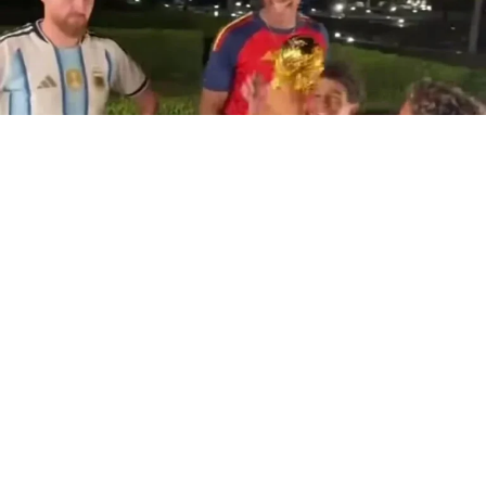
A pocos días del Mundial de Fútbol 2026, la fiebre por el
balón pie se mantiene hasta cumpleaños infantiles. Así
quedó demostrado en un reciente video viralizado en
redes sociales, donde una fiesta temática de fútbol
terminó robándose la atención de miles de usuarios