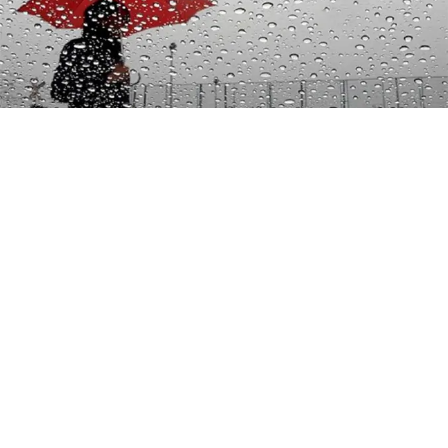
El Instituto Nacional de Meteorología e Hidrología
(Inameh) alertó la llegada de la Onda Tropical Nro. 34 a
territorio venezolano en las próximas horas de este
viernes 7 de agosto.
De acuerdo con el reporte oficial, el sistema se desplaza
sobre el océano Atlántico y se estima que toque tierra
por la Guayana Esequiba entre la tarde de hoy y las
primeras horas del sábado 8 de agosto.