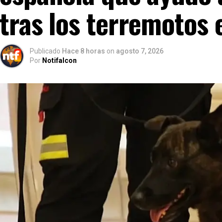
tras los terremotos 
Publicado
Hace 8 horas
on
agosto 7, 2026
Por
Notifalcon