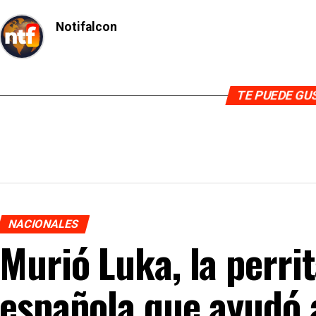
Notifalcon
TE PUEDE G
NACIONALES
Murió Luka, la perrit
española que ayudó 