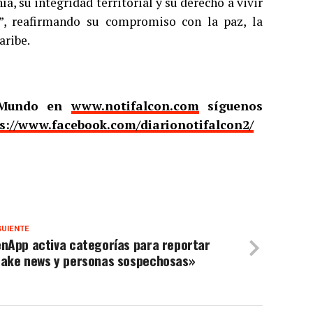
, su integridad territorial y su derecho a vivir
s”, reafirmando su compromiso con la paz, la
aribe.
l Mundo en
www.notifalcon.com
síguenos
s://www.facebook.com/diarionotifalcon2/
GUIENTE
enApp activa categorías para reportar
fake news y personas sospechosas»