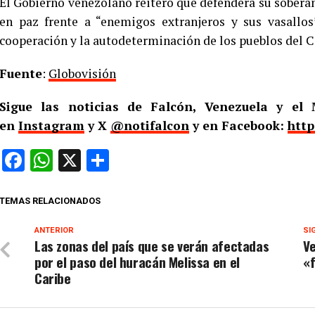
El Gobierno venezolano reiteró que defenderá su soberanía
en paz frente a “enemigos extranjeros y sus vasallo
cooperación y la autodeterminación de los pueblos del C
Fuente
:
Globovisión
Sigue las noticias de Falcón, Venezuela y e
en
Instagram
y X
@notifalcon
y en Facebook:
http
Facebook
WhatsApp
X
Compartir
TEMAS RELACIONADOS
ANTERIOR
SI
Las zonas del país que se verán afectadas
V
por el paso del huracán Melissa en el
«
Caribe