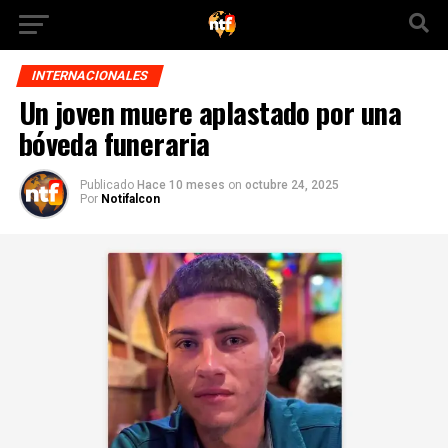
INTERNACIONALES
Un joven muere aplastado por una
bóveda funeraria
Publicado
Hace 10 meses
on
octubre 24, 2025
Por
Notifalcon