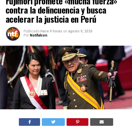
Fujimori promete «mucha fuerza»
contra la delincuencia y busca
acelerar la justicia en Perú
Publicado
Hace 9 horas
on
agosto 9, 2026
Por
Notifalcon