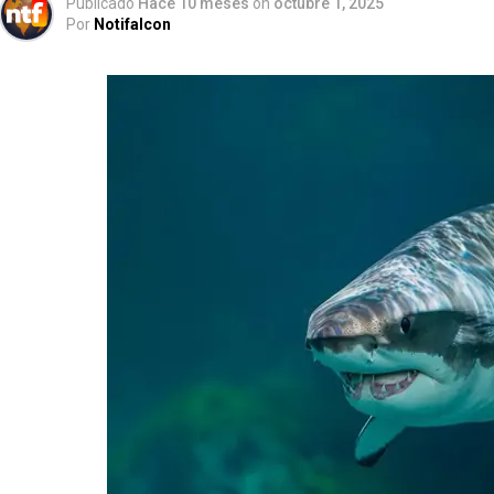
Publicado
Hace 10 meses
on
octubre 1, 2025
Por
Notifalcon