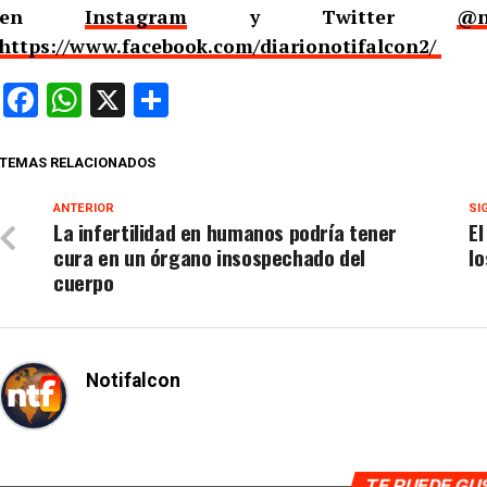
en
Instagram
y Twitter
@n
https://www.facebook.com/diarionotifalcon2/
Facebook
WhatsApp
X
Compartir
TEMAS RELACIONADOS
ANTERIOR
SI
La infertilidad en humanos podría tener
El
cura en un órgano insospechado del
lo
cuerpo
Notifalcon
TE PUEDE G