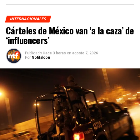
INTERNACIONALES
Cárteles de México van ‘a la caza’ de
‘influencers’
Publicado
Hace 3 horas
on
agosto 7, 2026
Por
Notifalcon