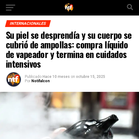
INTERNACIONALES
Su piel se desprendía y su cuerpo se
cubrió de ampollas: compra líquido
de vapeador y termina en cuidados
intensivos
Publicado
Hace 10 meses
on
octubre 15, 2025
Por
Notifalcon